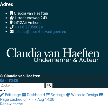
Adres
Claudia van Haeften
Utrechtseweg 249
6812AE
Arnhem
+31 6 27058824
claudia@societeitvastgoed.eu
© Claudia van Haeften
Edit page
Dashboard
Settings
Website Design
Page cached on Fri. 7 Aug 14:00
Renew cache